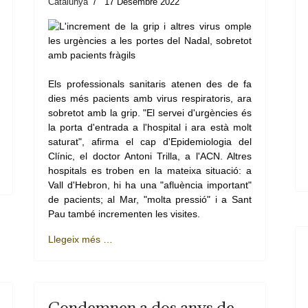
Catalunya
17 Desembre 2022
Els professionals sanitaris atenen des de fa
dies més pacients amb virus respiratoris, ara
sobretot amb la grip. "El servei d'urgències és
la porta d'entrada a l'hospital i ara està molt
saturat", afirma el cap d'Epidemiologia del
Clínic, el doctor Antoni Trilla, a l'ACN. Altres
hospitals es troben en la mateixa situació: a
Vall d'Hebron, hi ha una "afluència important"
de pacients; al Mar, "molta pressió" i a Sant
Pau també incrementen les visites.
Llegeix més …
Condemnen a dos anys de