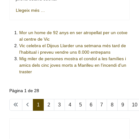
Llegeix més …
Mor un home de 92 anys en ser atropellat per un cotxe
al centre de Vic
Vic celebra el Dijous Llarder una setmana més tard de
l'habitual i preveu vendre uns 8.000 entrepans
Mig miler de persones mostra el condol a les famílies i
amics dels cinc joves morts a Manlleu en l'incendi d'un
traster
Pàgina 1 de 28
1
2
3
4
5
6
7
8
9
10