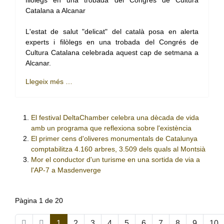
L'estat de salut "delicat" del català posa en alerta
experts i filòlegs en una trobada del Congrés de
Cultura Catalana celebrada aquest cap de setmana a
Alcanar.
Llegeix més …
El festival DeltaChamber celebra una dècada de vida
amb un programa que reflexiona sobre l'existència
El primer cens d'oliveres monumentals de Catalunya
comptabilitza 4.160 arbres, 3.509 dels quals al Montsià
Mor el conductor d'un turisme en una sortida de via a
l'AP-7 a Masdenverge
Pàgina 1 de 20
1
2
3
4
5
6
7
8
9
10