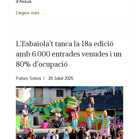
d'Àssua.
Llegeix més …
L'Esbaiola't tanca la 18a edició
amb 6.000 entrades venudes i un
80% d'ocupació
Pallars Sobirà
20 Juliol 2025