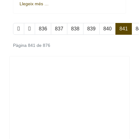
Llegeix més …
836
837
838
839
840
841
8
Pàgina 841 de 876