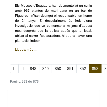
Els Mossos d'Esquadra han desmantellat un cultiu
amb 967 plantes de marihuana en un bar de
Figueres i n'han detingut el responsable, un home
de 24 anys. El descobriment és fruit d'una
investigació que va començar a mitjans d'aquest
mes després que la policia sabés que al local,
ubicat al carrer Restauradors, hi podria haver una
plantació 'indoor'.
Llegeix més …
848
849
850
851
852
853
8
Pàgina 853 de 876