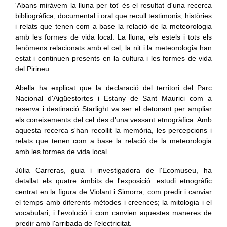
'Abans miràvem la lluna per tot' és el resultat d'una recerca
bibliogràfica, documental i oral que recull testimonis, històries
i relats que tenen com a base la relació de la meteorologia
amb les formes de vida local. La lluna, els estels i tots els
fenòmens relacionats amb el cel, la nit i la meteorologia han
estat i continuen presents en la cultura i les formes de vida
del Pirineu.
Abella ha explicat que la declaració del territori del Parc
Nacional d'Aigüestortes i Estany de Sant Maurici com a
reserva i destinació Starlight va ser el detonant per ampliar
els coneixements del cel des d'una vessant etnogràfica. Amb
aquesta recerca s'han recollit la memòria, les percepcions i
relats que tenen com a base la relació de la meteorologia
amb les formes de vida local.
Júlia Carreras, guia i investigadora de l'Ecomuseu, ha
detallat els quatre àmbits de l'exposició: estudi etnogràfic
centrat en la figura de Violant i Simorra; com predir i canviar
el temps amb diferents mètodes i creences; la mitologia i el
vocabulari; i l'evolució i com canvien aquestes maneres de
predir amb l'arribada de l'electricitat.