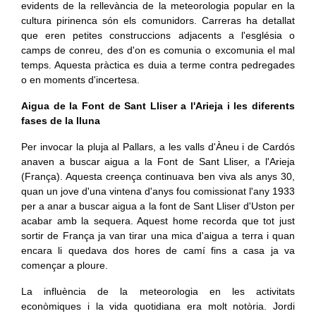
evidents de la rellevància de la meteorologia popular en la
cultura pirinenca són els comunidors. Carreras ha detallat
que eren petites construccions adjacents a l'església o
camps de conreu, des d'on es comunia o excomunia el mal
temps. Aquesta pràctica es duia a terme contra pedregades
o en moments d'incertesa.
Aigua de la Font de Sant Lliser a l'Arieja i les diferents
fases de la lluna
Per invocar la pluja al Pallars, a les valls d'Àneu i de Cardós
anaven a buscar aigua a la Font de Sant Lliser, a l'Arieja
(França). Aquesta creença continuava ben viva als anys 30,
quan un jove d'una vintena d'anys fou comissionat l'any 1933
per a anar a buscar aigua a la font de Sant Lliser d'Uston per
acabar amb la sequera. Aquest home recorda que tot just
sortir de França ja van tirar una mica d'aigua a terra i quan
encara li quedava dos hores de camí fins a casa ja va
començar a ploure.
La influència de la meteorologia en les activitats
econòmiques i la vida quotidiana era molt notòria. Jordi