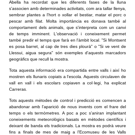
Abella ha recordat que les diferents fases de la lluna
s'associen amb determinades activitats, com ara tallar llenya,
sembrar plantes a l'hort o xollar el bestiar, matar el porc o
pescar amb filat. Molta importància es donava també al
comportament dels animals, que s'interpreta com un canvi
de temps imminent. L'observació i coneixement permet
també predir el temps que farà en l'àmbit local. "Si Montsent
es posa barret, al cap de tres dies plourà" o "Si ve vent de
Llessui, aigua segura" són exemples d'aquests marcadors
geogràfics que recull la mostra.
Tota aquesta informació era compartida entre valls i així ho
mostren els llunaris copiats a l'escola. Aquests circulaven de
vall en vall i els escolars copiaven a col·legi, ha explicat
Carreras.
Tots aquests mètodes de control i predicció es comencen a
abandonar amb l'aparició de nous invents com el frare del
temps o els termòmetres. A poc a poc s'aniran implantant
coneixements meteorològics basats en mètodes científics i
deixant de banda els tradicionals. La mostra es podrà veure
fins a finals de mes de maig a l'Ecomuseu de les Valls