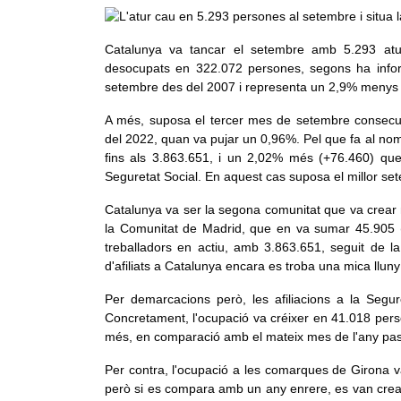
Catalunya va tancar el setembre amb 5.293 atur
desocupats en 322.072 persones, segons ha informa
setembre des del 2007 i representa un 2,9% menys (
A més, suposa el tercer mes de setembre consecut
del 2022, quan va pujar un 0,96%. Pel que fa al nomb
fins als 3.863.651, i un 2,02% més (+76.460) que 
Seguretat Social. En aquest cas suposa el millor set
Catalunya va ser la segona comunitat que va crear 
la Comunitat de Madrid, que en va sumar 45.905 (
treballadors en actiu, amb 3.863.651, seguit de 
d'afiliats a Catalunya encara es troba una mica lluny 
Per demarcacions però, les afiliacions a la Segu
Concretament, l'ocupació va créixer en 41.018 perso
més, en comparació amb el mateix mes de l'any pass
Per contra, l'ocupació a les comarques de Girona va
però si es compara amb un any enrere, es van crear 