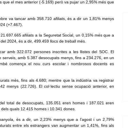
s que el mes anterior (-5.169) però va pujar un 2,95% més que
mbre va tancar amb 358.710 afiliats, és a dir un 1,81% menys
024 (+7.467).
 21.697.665 afiliats a la Seguretat Social, un 0,15% més que a
el 2024, és a dir, 499.459 llocs de treball més.
car amb 322.072 persones inscrites a les llistes del SOC. El
de serveis, amb 5.387 desocupats menys, fins a 234.276, en un
ambé comença el nou curs escolar i nombrosos docents es
urats més, fins als 4.680; mentre que la indústria va registrar
42 menys (22.726). El col·lectiu sense ocupació anterior, en
, del total de desocupats, 135.051 eren homes i 187.021 eren
 dels quals 12.415 homes i 10.341 dones.
espanyola, és a dir, un 2,23% menys que a l'agost i un 2,79%
turats entre els estrangers van augmentar un 1,41%, fins als