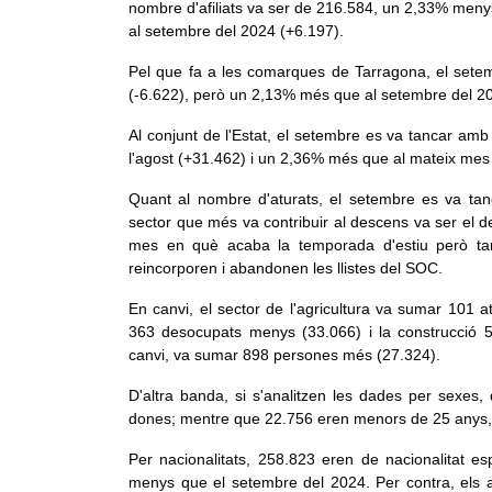
nombre d'afiliats va ser de 216.584, un 2,33% meny
al setembre del 2024 (+6.197).
Pel que fa a les comarques de Tarragona, el sete
(-6.622), però un 2,13% més que al setembre del 2
Al conjunt de l'Estat, el setembre es va tancar amb
l'agost (+31.462) i un 2,36% més que al mateix mes d
Quant al nombre d'aturats, el setembre es va tan
sector que més va contribuir al descens va ser el 
mes en què acaba la temporada d'estiu però t
reincorporen i abandonen les llistes del SOC.
En canvi, el sector de l'agricultura va sumar 101 at
363 desocupats menys (33.066) i la construcció 5
canvi, va sumar 898 persones més (27.324).
D'altra banda, si s'analitzen les dades per sexes
dones; mentre que 22.756 eren menors de 25 anys,
Per nacionalitats, 258.823 eren de nacionalitat 
menys que el setembre del 2024. Per contra, els a