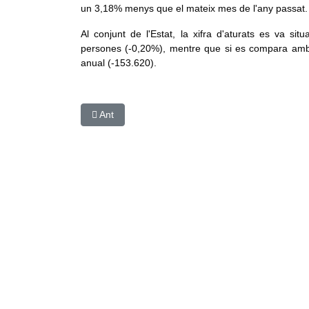
un 3,18% menys que el mateix mes de l'any passat.
Al conjunt de l'Estat, la xifra d'aturats es va s
persones (-0,20%), mentre que si es compara amb 
anual (-153.620).
Article anterior: Unes 70.000 persones es manifest
Ant