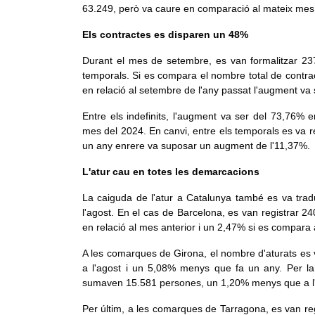
63.249, però va caure en comparació al mateix mes
Els contractes es disparen un 48%
Durant el mes de setembre, es van formalitzar 237
temporals. Si es compara el nombre total de contra
en relació al setembre de l'any passat l'augment va
Entre els indefinits, l'augment va ser del 73,76%
mes del 2024. En canvi, entre els temporals es va 
un any enrere va suposar un augment de l'11,37%.
L'atur cau en totes les demarcacions
La caiguda de l'atur a Catalunya també es va tra
l'agost. En el cas de Barcelona, es van registrar 
en relació al mes anterior i un 2,47% si es compara
A les comarques de Girona, el nombre d'aturats es 
a l'agost i un 5,08% menys que fa un any. Per la
sumaven 15.581 persones, un 1,20% menys que a l'a
Per últim, a les comarques de Tarragona, es van reg