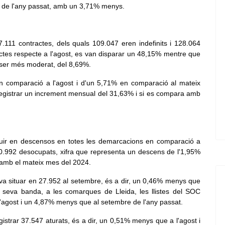
 de l'any passat, amb un 3,71% menys.
.111 contractes, dels quals 109.047 eren indefinits i 128.064
ctes respecte a l'agost, es van disparar un 48,15% mentre que
 ser més moderat, del 8,69%.
 en comparació a l'agost i d'un 5,71% en comparació al mateix
registrar un increment mensual del 31,63% i si es compara amb
duir en descensos en totes les demarcacions en comparació a
240.992 desocupats, xifra que representa un descens de l'1,95%
 amb el mateix mes del 2024.
va situar en 27.952 al setembre, és a dir, un 0,46% menys que
 seva banda, a les comarques de Lleida, les llistes del SOC
gost i un 4,87% menys que al setembre de l'any passat.
istrar 37.547 aturats, és a dir, un 0,51% menys que a l'agost i