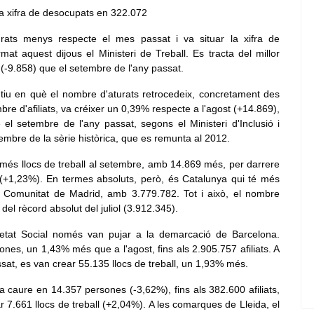
ats menys respecte el mes passat i va situar la xifra de
t aquest dijous el Ministeri de Treball. Es tracta del millor
-9.858) que el setembre de l'any passat.
iu en què el nombre d'aturats retrocedeix, concretament des
re d'afiliats, va créixer un 0,39% respecte a l'agost (+14.869),
el setembre de l'any passat, segons el Ministeri d'Inclusió i
embre de la sèrie històrica, que es remunta al 2012.
més llocs de treball al setembre, amb 14.869 més, per darrere
+1,23%). En termes absoluts, però, és Catalunya qui té més
la Comunitat de Madrid, amb 3.779.782. Tot i això, el nombre
del rècord absolut del juliol (3.912.345).
retat Social només van pujar a la demarcació de Barcelona.
nes, un 1,43% més que a l'agost, fins als 2.905.757 afiliats. A
at, es van crear 55.135 llocs de treball, un 1,93% més.
 caure en 14.357 persones (-3,62%), fins als 382.600 afiliats,
7.661 llocs de treball (+2,04%). A les comarques de Lleida, el