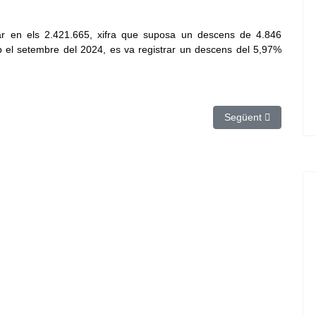
ituar en els 2.421.665, xifra que suposa un descens de 4.846
el setembre del 2024, es va registrar un descens del 5,97%
en a Barcelona en suport a Gaza i la Flotilla
Article següent: L'e
Següent