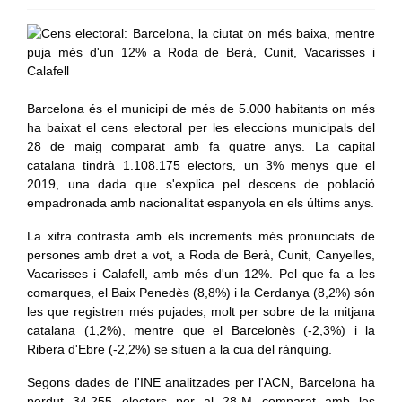
Barcelona és el municipi de més de 5.000 habitants on més
ha baixat el cens electoral per les eleccions municipals del
28 de maig comparat amb fa quatre anys. La capital
catalana tindrà 1.108.175 electors, un 3% menys que el
2019, una dada que s'explica pel descens de població
empadronada amb nacionalitat espanyola en els últims anys.
La xifra contrasta amb els increments més pronunciats de
persones amb dret a vot, a Roda de Berà, Cunit, Canyelles,
Vacarisses i Calafell, amb més d'un 12%. Pel que fa a les
comarques, el Baix Penedès (8,8%) i la Cerdanya (8,2%) són
les que registren més pujades, molt per sobre de la mitjana
catalana (1,2%), mentre que el Barcelonès (-2,3%) i la
Ribera d'Ebre (-2,2%) se situen a la cua del rànquing.
Segons dades de l'INE analitzades per l'ACN, Barcelona ha
perdut 34.255 electors per al 28-M comparat amb les