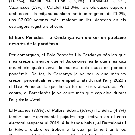
(16,4%), seguit de Cunit (13,9%), Canyelles (13%),
Vacarisses (13%) i Calafell (12,8%). Tots els casos superen
amb escreix la mitjana catalana, amb un augment de l'1,2%,
uns 67.000 votants més, malgrat un lleu descens en els
estrangers registrats al cens.
El Baix Penedès i la Cerdanya van créixer en població
després de la pandèmia
Per comarques, el Baix Penedès i la Cerdanya són les que
més creixen, mentre que el Barcelonès és la que més cau
durant els quatre anys, la majoria dels quals en període
pandèmic. De fet, la Cerdanya ja va ser la que més va
créixer percentualment en empadronats durant l'any 2020 i
el Baix Penedès, la que ho va fer en xifres absolutes. Per
contra, el Barcelonès ja va caure més que cap altra durant
l'any de la Covid.
El Moianès (7,9%), el Pallars Sobirà (5,9%) i la Selva (4,7%)
també han experimentat pujades significatives en el cens
electoral respecte al 2019. A la banda baixa, el Barcelonès i
la Ribera d'Ebre es troben a la cua, juntament amb les