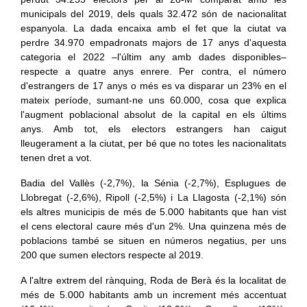
municipals del 2019, dels quals 32.472 són de nacionalitat
espanyola. La dada encaixa amb el fet que la ciutat va
perdre 34.970 empadronats majors de 17 anys d'aquesta
categoria el 2022 –l'últim any amb dades disponibles–
respecte a quatre anys enrere. Per contra, el número
d'estrangers de 17 anys o més es va disparar un 23% en el
mateix període, sumant-ne uns 60.000, cosa que explica
l'augment poblacional absolut de la capital en els últims
anys. Amb tot, els electors estrangers han caigut
lleugerament a la ciutat, per bé que no totes les nacionalitats
tenen dret a vot.
Badia del Vallès (-2,7%), la Sénia (-2,7%), Esplugues de
Llobregat (-2,6%), Ripoll (-2,5%) i La Llagosta (-2,1%) són
els altres municipis de més de 5.000 habitants que han vist
el cens electoral caure més d'un 2%. Una quinzena més de
poblacions també se situen en números negatius, per uns
200 que sumen electors respecte al 2019.
A l'altre extrem del rànquing, Roda de Berà és la localitat de
més de 5.000 habitants amb un increment més accentuat