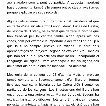
ara s'agafen com a punt de partida. A aquesta important
base documental també s'hi sumen entrevistes a avis i àvies
perquè expliquin els seus records.
Alguns dels alumnes que hi han participat han destacat que
es tracta d'una iniciativa "molt enriquidora". Lucas de Castro,
de l'escola de l'Estany, ha explicat que darrere la història que
han treballat per la cantata també n'han après algunes
coses, com per exemple la importància del treball en equip o
que la fi no sempre justifica els mitjans. Un altre dels
aprenentatges del projecte, segons ha explicat Sira Llucià és
que han fet que el projecte fos molt inclusiu incorporant el
llenguatge de signes. "Vam començar a fer els signes des
del primer dia perquè ens fos més fàcil", ha destacat.
Més enllà de la cantata del 28 d'abril a Moià, el projecte
també compta amb l'acompanyament d'un llibre en format
físic que explica la història de La Cabra d'Or i conté les
partitures de les cançons. Les il·lustracions del llibre s'han
encarregat a una autora local, Marina Berdalet. Segons ha
explicat l'artista, els dibuixos, fets amb tinta xinesa i ploma,
no estan plantejats a llapis ni amb la tablet, sinó que s'han