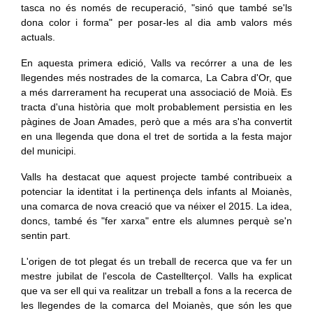
tasca no és només de recuperació, "sinó que també se'ls
dona color i forma" per posar-les al dia amb valors més
actuals.
En aquesta primera edició, Valls va recórrer a una de les
llegendes més nostrades de la comarca, La Cabra d'Or, que
a més darrerament ha recuperat una associació de Moià. Es
tracta d'una història que molt probablement persistia en les
pàgines de Joan Amades, però que a més ara s'ha convertit
en una llegenda que dona el tret de sortida a la festa major
del municipi.
Valls ha destacat que aquest projecte també contribueix a
potenciar la identitat i la pertinença dels infants al Moianès,
una comarca de nova creació que va néixer el 2015. La idea,
doncs, també és "fer xarxa" entre els alumnes perquè se'n
sentin part.
L'origen de tot plegat és un treball de recerca que va fer un
mestre jubilat de l'escola de Castellterçol. Valls ha explicat
que va ser ell qui va realitzar un treball a fons a la recerca de
les llegendes de la comarca del Moianès, que són les que