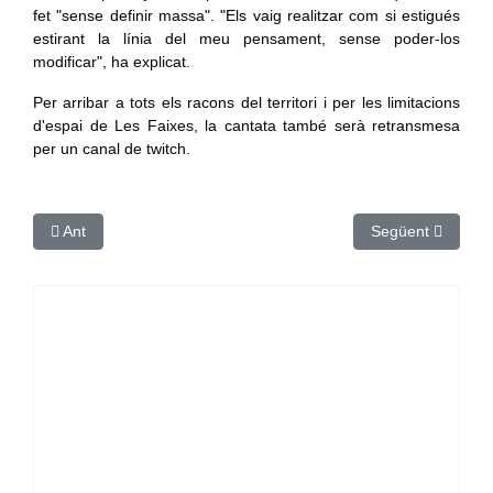
fet "sense definir massa". "Els vaig realitzar com si estigués
estirant la línia del meu pensament, sense poder-los
modificar", ha explicat.
Per arribar a tots els racons del territori i per les limitacions
d'espai de Les Faixes, la cantata també serà retransmesa
per un canal de twitch.
Article anterior: Quatre detinguts per cultivar més de 1.500 p
Article següent: C
Ant
Següent