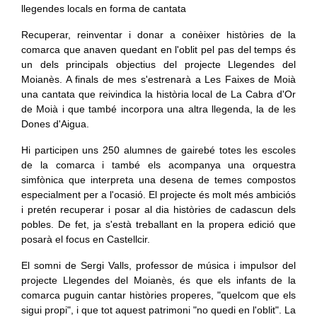
Recuperar, reinventar i donar a conèixer històries de la
comarca que anaven quedant en l'oblit pel pas del temps és
un dels principals objectius del projecte Llegendes del
Moianès. A finals de mes s'estrenarà a Les Faixes de Moià
una cantata que reivindica la història local de La Cabra d'Or
de Moià i que també incorpora una altra llegenda, la de les
Dones d'Aigua.
Hi participen uns 250 alumnes de gairebé totes les escoles
de la comarca i també els acompanya una orquestra
simfònica que interpreta una desena de temes compostos
especialment per a l'ocasió. El projecte és molt més ambiciós
i pretén recuperar i posar al dia històries de cadascun dels
pobles. De fet, ja s'està treballant en la propera edició que
posarà el focus en Castellcir.
El somni de Sergi Valls, professor de música i impulsor del
projecte Llegendes del Moianès, és que els infants de la
comarca puguin cantar històries properes, "quelcom que els
sigui propi", i que tot aquest patrimoni "no quedi en l'oblit". La