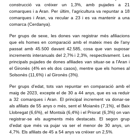
construcció va créixer un 1,3%, amb pujades a 21
comarques i a Aran. Per últim, l'agricultura va repuntar a 18
comarques i Aran, va recular a 23 i es va mantenir a una
comarca (Cerdanya).
Per grups de sexe, les dones van registrar més afiliacions
que els homes en comparació amb el mateix mes de l'any
passat amb 45.500 davant 42.585, cosa que van suposar
increments interanuals del 2,7% i 2,3%, respectivament. Les
principals pujades de dones afiliades van situar-se a l'Aran i
el Gironès (4% en els dos casos), mentre que els homes al
Solsonès (11,6%) i al Gironès (3%).
Per grups d'edat, tots van repuntar en comparació amb el
maig de 2023, excepte el de 30 a 44 anys, que es va reduir
a 32 comarques i Aran. El principal increment va donar-se
als afiliats de 55 anys o més, sent el Moianès (7,1%), el Baix
Llobregat (6,6%), el Montsià (6,4%) i el Priorat (6,3%) on van
registrar-se els augments més destacats. El segon grup
d'edat que més va pujar va ser el menor de 30 anys, un
4,7%. Els afiliats de 45 a 54 anys va créixer un 2,5%.