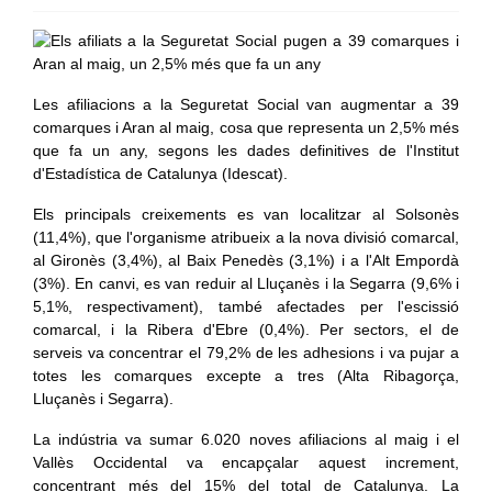
Les afiliacions a la Seguretat Social van augmentar a 39
comarques i Aran al maig, cosa que representa un 2,5% més
que fa un any, segons les dades definitives de l'Institut
d'Estadística de Catalunya (Idescat).
Els principals creixements es van localitzar al Solsonès
(11,4%), que l'organisme atribueix a la nova divisió comarcal,
al Gironès (3,4%), al Baix Penedès (3,1%) i a l'Alt Empordà
(3%). En canvi, es van reduir al Lluçanès i la Segarra (9,6% i
5,1%, respectivament), també afectades per l'escissió
comarcal, i la Ribera d'Ebre (0,4%). Per sectors, el de
serveis va concentrar el 79,2% de les adhesions i va pujar a
totes les comarques excepte a tres (Alta Ribagorça,
Lluçanès i Segarra).
La indústria va sumar 6.020 noves afiliacions al maig i el
Vallès Occidental va encapçalar aquest increment,
concentrant més del 15% del total de Catalunya. La