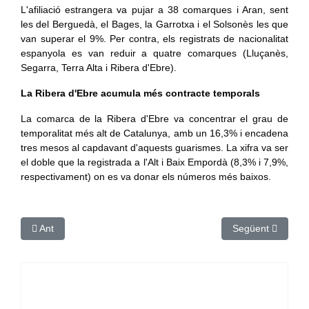
L'afiliació estrangera va pujar a 38 comarques i Aran, sent
les del Berguedà, el Bages, la Garrotxa i el Solsonès les que
van superar el 9%. Per contra, els registrats de nacionalitat
espanyola es van reduir a quatre comarques (Lluçanès,
Segarra, Terra Alta i Ribera d'Ebre).
La Ribera d'Ebre acumula més contracte temporals
La comarca de la Ribera d'Ebre va concentrar el grau de
temporalitat més alt de Catalunya, amb un 16,3% i encadena
tres mesos al capdavant d'aquests guarismes. La xifra va ser
el doble que la registrada a l'Alt i Baix Empordà (8,3% i 7,9%,
respectivament) on es va donar els números més baixos.
Article anterior: El nombre de naixements cau un 3,9% el 2023 i
Article següent: L
Ant
Següent