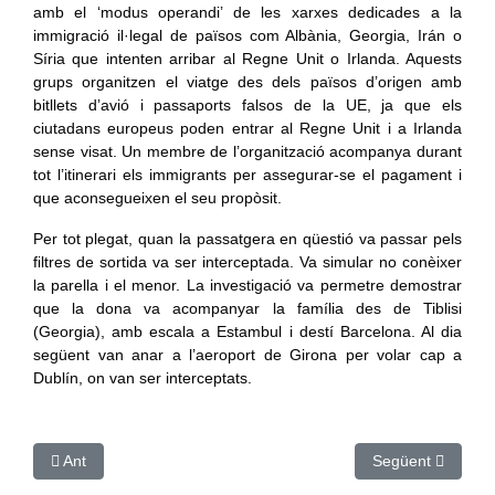
amb el ‘modus operandi’ de les xarxes dedicades a la
immigració il·legal de països com Albània, Georgia, Irán o
Síria que intenten arribar al Regne Unit o Irlanda. Aquests
grups organitzen el viatge des dels països d’origen amb
bitllets d’avió i passaports falsos de la UE, ja que els
ciutadans europeus poden entrar al Regne Unit i a Irlanda
sense visat. Un membre de l’organització acompanya durant
tot l’itinerari els immigrants per assegurar-se el pagament i
que aconsegueixen el seu propòsit.
Per tot plegat, quan la passatgera en qüestió va passar pels
filtres de sortida va ser interceptada. Va simular no conèixer
la parella i el menor. La investigació va permetre demostrar
que la dona va acompanyar la família des de Tiblisi
(Georgia), amb escala a Estambul i destí Barcelona. Al dia
següent van anar a l’aeroport de Girona per volar cap a
Dublín, on van ser interceptats.
Article anterior: Els Mossos de Girona detenen un home i n'inves
Article següent: L
Ant
Següent