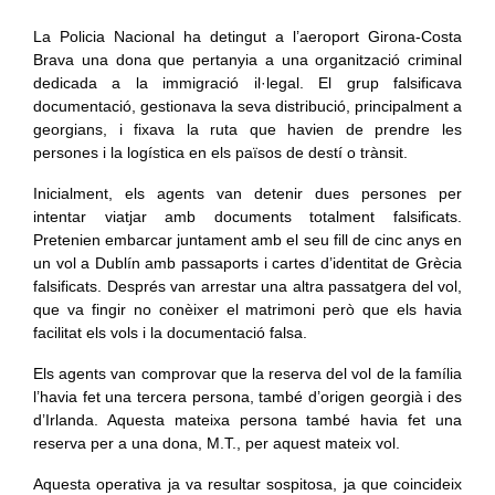
La Policia Nacional ha detingut a l’aeroport Girona-Costa
Brava una dona que pertanyia a una organització criminal
dedicada a la immigració il·legal. El grup falsificava
documentació, gestionava la seva distribució, principalment a
georgians, i fixava la ruta que havien de prendre les
persones i la logística en els països de destí o trànsit.
Inicialment, els agents van detenir dues persones per
intentar viatjar amb documents totalment falsificats.
Pretenien embarcar juntament amb el seu fill de cinc anys en
un vol a Dublín amb passaports i cartes d’identitat de Grècia
falsificats. Després van arrestar una altra passatgera del vol,
que va fingir no conèixer el matrimoni però que els havia
facilitat els vols i la documentació falsa.
Els agents van comprovar que la reserva del vol de la família
l’havia fet una tercera persona, també d’origen georgià i des
d’Irlanda. Aquesta mateixa persona també havia fet una
reserva per a una dona, M.T., per aquest mateix vol.
Aquesta operativa ja va resultar sospitosa, ja que coincideix