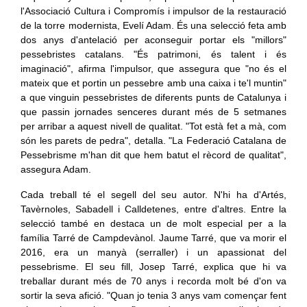
l'Associació Cultura i Compromís i impulsor de la restauració
de la torre modernista, Evelí Adam. És una selecció feta amb
dos anys d'antelació per aconseguir portar els "millors"
pessebristes catalans. "És patrimoni, és talent i és
imaginació", afirma l'impulsor, que assegura que "no és el
mateix que et portin un pessebre amb una caixa i te'l muntin"
a que vinguin pessebristes de diferents punts de Catalunya i
que passin jornades senceres durant més de 5 setmanes
per arribar a aquest nivell de qualitat. "Tot està fet a mà, com
són les parets de pedra", detalla. "La Federació Catalana de
Pessebrisme m'han dit que hem batut el rècord de qualitat",
assegura Adam.
Cada treball té el segell del seu autor. N'hi ha d'Artés,
Tavèrnoles, Sabadell i Calldetenes, entre d'altres. Entre la
selecció també en destaca un de molt especial per a la
família Tarré de Campdevànol. Jaume Tarré, que va morir el
2016, era un manyà (serraller) i un apassionat del
pessebrisme. El seu fill, Josep Tarré, explica que hi va
treballar durant més de 70 anys i recorda molt bé d'on va
sortir la seva afició. "Quan jo tenia 3 anys vam començar fent