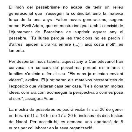
El món del pessebrisme no acaba de tenir un relleu
generacional que n'asseguri la continuïtat amb la mateixa
força de fa uns anys. Falten noves generacions, segons
admet Evelí Adam, que es mostra indignat amb la decisió de
l'Ajuntament de Barcelona de suprimir aquest any el
pessebre. "Tu lluites perquè les tradicions no es perdin i
d'altres, ajuden a tirar-la enrere (...) i això costa molt", es
lamenta.
Per despertar nous talents, aquest any a Campdevànol han
convocat un concurs de pessebres perquè els infants i
famílies s'animin a fer el seu. "Els nens ja m'estan enviant
vídeos", explica. El jurat seran els mateixos pessebristes de
l'exposició que visitaran casa per casa. "I els donaran moltes
idees, com ara com aconseguir la perspectiva o com es posa
el suro", assegura Adam.
La mostra de pessebres es podrà visitar fins al 26 de gener
en horari d’11 a 13 h i de 17 a 20 h, inclosos els dies festius
de Nadal. Per accedir-hi, es demana una aportació de 5
euros per col·laborar en la seva organització.