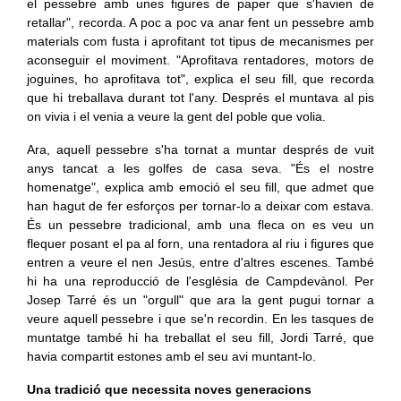
el pessebre amb unes figures de paper que s'havien de
retallar", recorda. A poc a poc va anar fent un pessebre amb
materials com fusta i aprofitant tot tipus de mecanismes per
aconseguir el moviment. "Aprofitava rentadores, motors de
joguines, ho aprofitava tot", explica el seu fill, que recorda
que hi treballava durant tot l'any. Després el muntava al pis
on vivia i el venia a veure la gent del poble que volia.
Ara, aquell pessebre s'ha tornat a muntar després de vuit
anys tancat a les golfes de casa seva. "És el nostre
homenatge", explica amb emoció el seu fill, que admet que
han hagut de fer esforços per tornar-lo a deixar com estava.
És un pessebre tradicional, amb una fleca on es veu un
flequer posant el pa al forn, una rentadora al riu i figures que
entren a veure el nen Jesús, entre d'altres escenes. També
hi ha una reproducció de l'església de Campdevànol. Per
Josep Tarré és un "orgull" que ara la gent pugui tornar a
veure aquell pessebre i que se'n recordin. En les tasques de
muntatge també hi ha treballat el seu fill, Jordi Tarré, que
havia compartit estones amb el seu avi muntant-lo.
Una tradició que necessita noves generacions