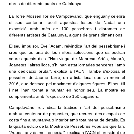
La Torre Mossèn Tor de Campdevànol, que enguany celebra
el seu centenari, acull aquestes festes de Nadal una
exposició amb més de 100 pessebres i diorames de
diferents artistes de Catalunya, alguns de grans dimensions.
El seu impulsor, Evelí Adam, reivindica l'art del pessebrisme i
creu que és una de les millors seleccions que es podran
veure aquests dies. "Han vingut de Manresa, Artés, Mataró,
Joanetes i altres llocs, s'hi han estat jornades senceres i amb
una dedicació brutal", explica a l'ACN. També s'exposa el
pessebre de Jaume Tarré, un artista local que va morir el
2016, que destaca pel moviment d'algunes figures. El seu fill
i net l'han tornat a muntar en honor seu. La mostra es
complementa amb l'exposició de 150 caganers.
Campdevànol reivindica la tradició i l'art del pessebrisme
amb un centenar de propostes, que recreen des d'espais de
costa fins a muntanya o interior amb tota mena de detalls. És
la quarta edició de la Mostra de Pessebres Populars que fan.
"Aquest any és molt especial", explica a l'ACN el president de