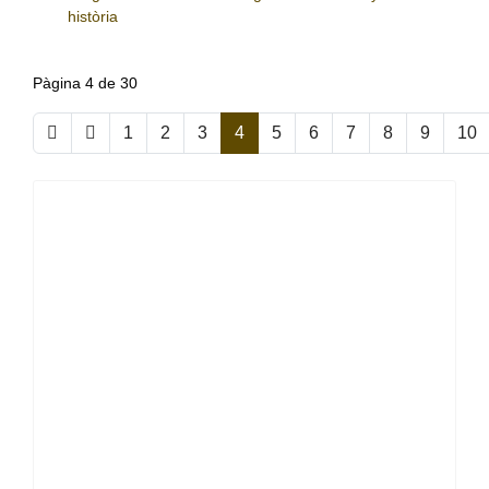
història
Pàgina 4 de 30
1
2
3
4
5
6
7
8
9
10