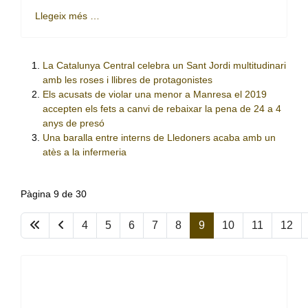
Llegeix més …
La Catalunya Central celebra un Sant Jordi multitudinari
amb les roses i llibres de protagonistes
Els acusats de violar una menor a Manresa el 2019
accepten els fets a canvi de rebaixar la pena de 24 a 4
anys de presó
Una baralla entre interns de Lledoners acaba amb un
atès a la infermeria
Pàgina 9 de 30
4
5
6
7
8
9
10
11
12